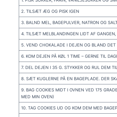
1. PISK SUKKER, FARIN, VANILJESUKKER OG 
2. TILSÆT ÆG OG PISK IGEN
3. BALND MEL, BAGEPULVER, NATRON OG SAL
4. TILSÆT MELBLANDINGEN LIDT AF GANGEN,
5. VEND CHOKALADE I DEJEN OG BLAND DET
6. KOM DEJEN PÅ KØL 1 TIME – GERNE TIL DA
7. DEL DEJEN I 35 G. STYKKER OG RUL DEM T
8. SÆT KUGLERNE PÅ EN BAGEPLADE. DER S
9. BAG COOKIES MIDT I OVNEN VED 175 GRAD
MED MIN OVEN)
10. TAG COOKIES UD OG KOM DEM MED BAGEP