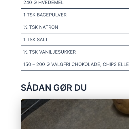
240 G HVEDEMEL
1 TSK BAGEPULVER
½ TSK NATRON
1 TSK SALT
½ TSK VANILJESUKKER
150 – 200 G VALGFRI CHOKOLADE, CHIPS EL
SÅDAN GØR DU