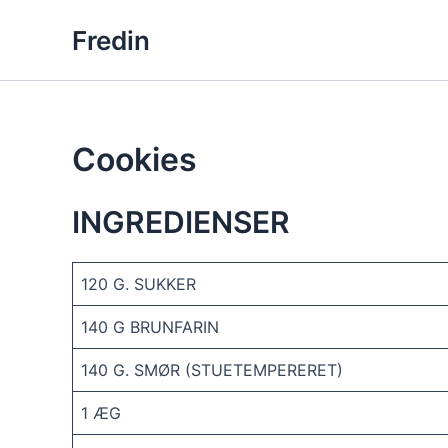
Skip
Fredin
to
content
Cookies
INGREDIENSER
120 G. SUKKER
140 G BRUNFARIN
140 G. SMØR (STUETEMPERERET)
1 ÆG