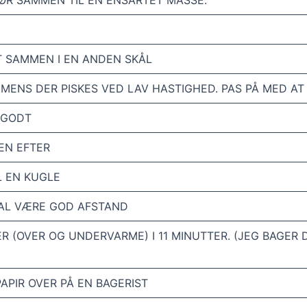
SMØR SAMMEN TIL EN ENSARTET MASSE.
T SAMMEN I EN ANDEN SKÅL
 MENS DER PISKES VED LAV HASTIGHED. PAS PÅ MED A
 GODT
GEN EFTER
IL EN KUGLE
KAL VÆRE GOD AFSTAND
ER (OVER OG UNDERVARME) I 11 MINUTTER. (JEG BAGER D
APIR OVER PÅ EN BAGERIST